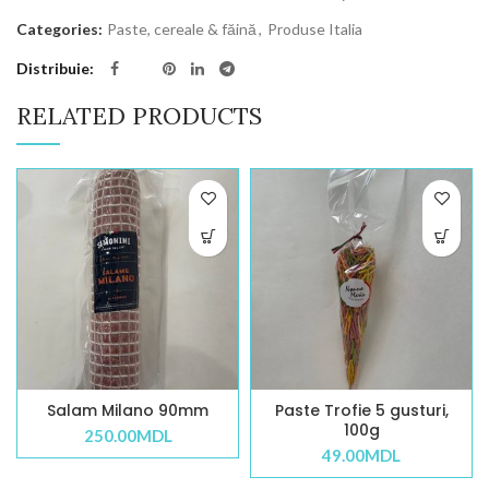
Categories:
Paste, cereale & făină
,
Produse Italia
Distribuie
RELATED PRODUCTS
Salam Milano 90mm
Paste Trofie 5 gusturi,
100g
250.00
MDL
49.00
MDL