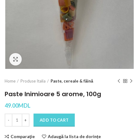
Click to enlarge
Home
Produse Italia
Paste, cereale & făină
Paste Inimioare 5 arome, 100g
49.00
MDL
Quantity
ADD TO CART
Comparaţie
Adaugă la lista de dorințe