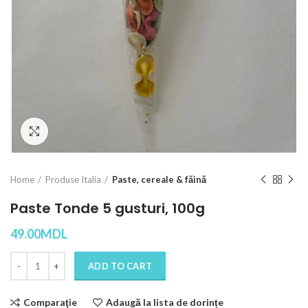
Click to enlarge
Home
Produse Italia
Paste, cereale & făină
Paste Tonde 5 gusturi, 100g
49.00
MDL
Quantity
ADD TO CART
Comparaţie
Adaugă la lista de dorințe