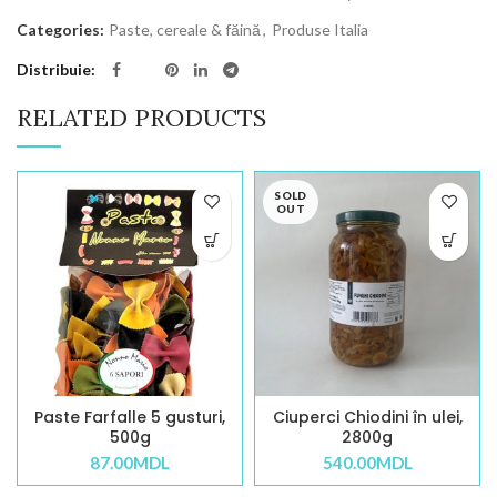
Categories:
Paste, cereale & făină
,
Produse Italia
Distribuie
RELATED PRODUCTS
SOLD
OUT
Paste Farfalle 5 gusturi,
Ciuperci Chiodini în ulei,
500g
2800g
87.00
MDL
540.00
MDL