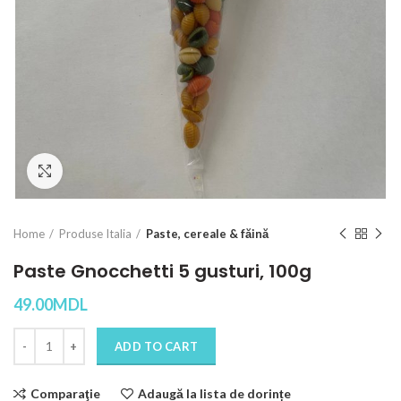
Click to enlarge
Home
Produse Italia
Paste, cereale & făină
Paste Gnocchetti 5 gusturi, 100g
49.00
MDL
Quantity
ADD TO CART
Comparaţie
Adaugă la lista de dorințe