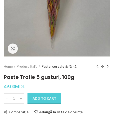
Click to enlarge
Home
Produse Italia
Paste, cereale & făină
Paste Trofie 5 gusturi, 100g
49.00
MDL
Quantity
ADD TO CART
Comparaţie
Adaugă la lista de dorințe