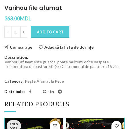
Varihou file afumat
368.00
MDL
Quantity
ADD TO CART
Comparaţie
Adaugă la lista de dorințe
Description:
Varihoul afumat este gustos, poate multumi orice oaspete.
Temperatura de pastrare:0-(-5) C ; termenul de pastrare :15 zile
Category:
Pește Afumat la Rece
Distribuie
RELATED PRODUCTS
SOLD
OUT