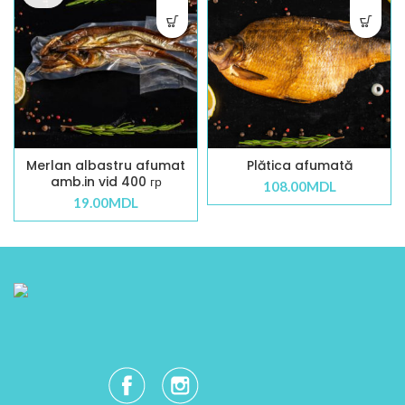
Merlan albastru afumat
Plătica afumată
amb.in vid 400 гр
108.00
MDL
19.00
MDL