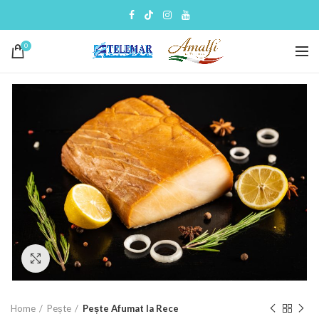
0
Click to enlarge
Home
Pește
Pește Afumat la Rece