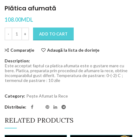
Plătica afumată
108.00
MDL
Quantity
ADD TO CART
Comparaţie
Adaugă la lista de dorințe
Description:
Este acceptat faptul ca platica afumata este o gustare mare cu
bere. Platica, preparata prin procedeul de afumare la rece, obtine
incomparabilul gust diferit. Temperatura de pastrare: 0-(-2) C ;
termenul de pastrare : 10 zile
Category:
Pește Afumat la Rece
Distribuie
RELATED PRODUCTS