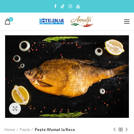
0
Click to enlarge
Home
Pește
Pește Afumat la Rece