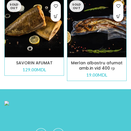
SOLD
SOLD
OUT
OUT
SAVORIN AFUMAT
Merlan albastru afumat
amb.in vid 400 гр
129.00
MDL
19.00
MDL