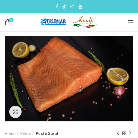
0
Click to enlarge
Home
Pește
Pește Sarat