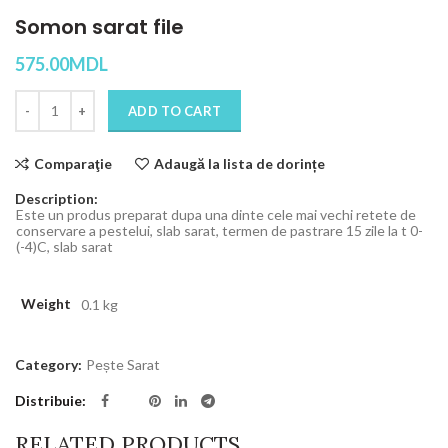
Somon sarat file
575.00
MDL
Quantity
ADD TO CART
Comparaţie
Adaugă la lista de dorințe
Description:
Este un produs preparat dupa una dinte cele mai vechi retete de
conservare a pestelui, slab sarat, termen de pastrare 15 zile la t 0-
(-4)C, slab sarat
Weight
0.1 kg
Category:
Pește Sarat
Distribuie
RELATED PRODUCTS