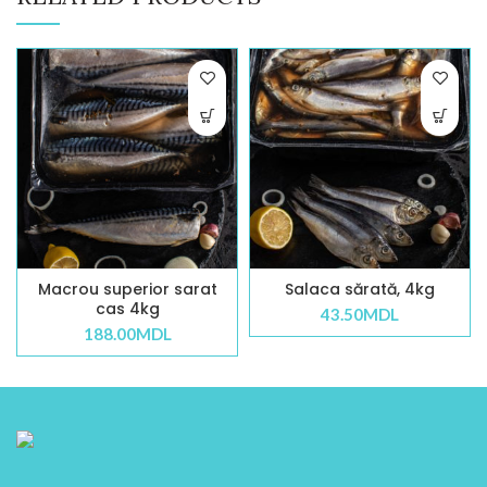
Macrou superior sarat
Salaca sărată, 4kg
cas 4kg
43.50
MDL
188.00
MDL