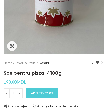
Click to enlarge
Home
Produse Italia
Sosuri
Sos pentru pizza, 4100g
190.00
MDL
Quantity
ADD TO CART
Comparaţie
Adaugă la lista de dorințe