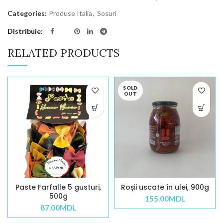
Categories:
Produse Italia
,
Sosuri
Distribuie
RELATED PRODUCTS
SOLD
OUT
Paste Farfalle 5 gusturi,
Roșii uscate în ulei, 900g
500g
155.00
MDL
87.00
MDL