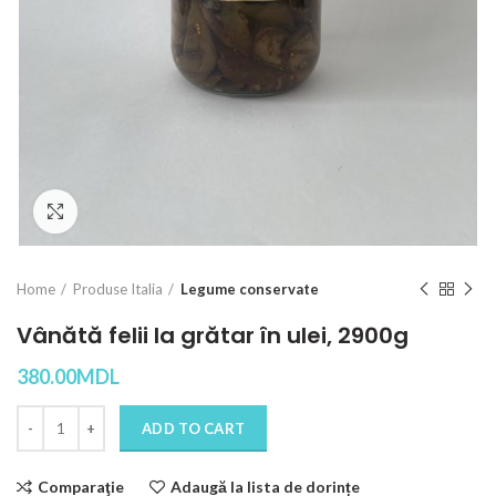
Click to enlarge
Home
Produse Italia
Legume conservate
Vânătă felii la grătar în ulei, 2900g
380.00
MDL
Quantity
ADD TO CART
Comparaţie
Adaugă la lista de dorințe