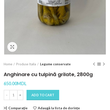
Click to enlarge
Home
Produse Italia
Legume conservate
Anghinare cu tulpină grilate, 2800g
650.00
MDL
Quantity
ADD TO CART
Comparaţie
Adaugă la lista de dorințe