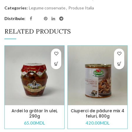
Categories:
Legume conservate
,
Produse Italia
Distribuie
RELATED PRODUCTS
Ardei la grătar în ulei,
Ciuperci de pădure mix 4
290g
feluri, 800g
65.00
MDL
420.00
MDL