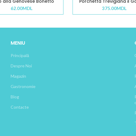
o alla Genovese Bonetto
Porchetta Trevigiana il G
62.00
MDL
375.00
MDL
MENIU
Principală
Despre Noi
Magazin
Gastronomie
Blog
Contacte