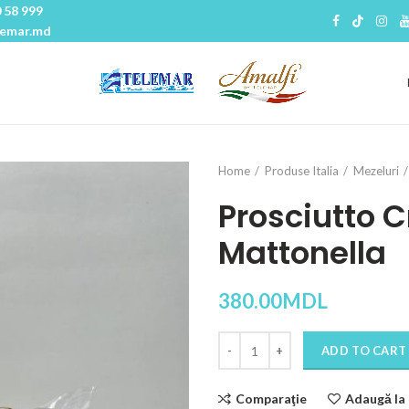
 58 999
lemar.md
Home
Produse Italia
Mezeluri
Prosciutto 
Mattonella
380.00
MDL
Quantity
ADD TO CART
Comparaţie
Adaugă la 