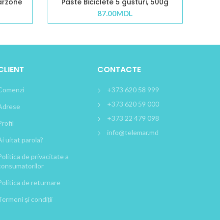
arzone
Paste Biciclete 5 gusturi, 500g
87.00
MDL
CLIENT
CONTACTE
Comenzi
+373 620 58 999
+373 620 59 000
Adrese
+373 22 479 098
Profil
info@telemar.md
Ai uitat parola?
Politica de privacitate a
consumatorilor
Politica de returnare
Termeni și condiții