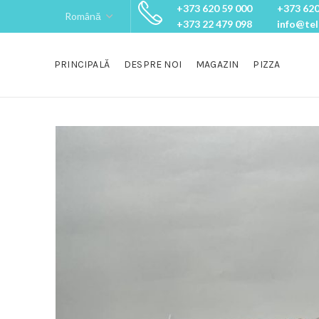
+373 620 59 000
+373 620
+373 22 479 098
info@te
PRINCIPALĂ
DESPRE NOI
MAGAZIN
PIZZA