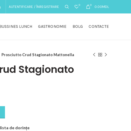
0
0
AUTENTIFICARE / ÎNREGISTRARE
0.00
MDL
BUSSINES LUNCH
GASTRONOMIE
BOLG
CONTACTE
Prosciutto Crud Stagionato Mattonella
Crud Stagionato
lista de dorințe