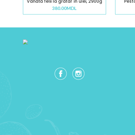
Vânătă felii la grătar în ulei, 2900g
Pest
380.00
MDL