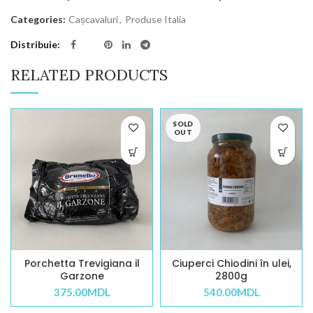
Categories:
Cașcavaluri
,
Produse Italia
Distribuie
RELATED PRODUCTS
SOLD
OUT
Porchetta Trevigiana il
Ciuperci Chiodini în ulei,
Garzone
2800g
375.00
MDL
540.00
MDL