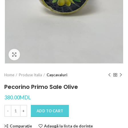
Click to enlarge
Home
Produse Italia
Cașcavaluri
Pecorino Primo Sale Olive
380.00
MDL
Quantity
ADD TO CART
Comparaţie
Adaugă la lista de dorințe