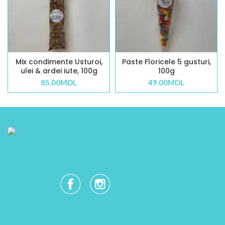
Mix condimente Usturoi,
Paste Floricele 5 gusturi,
ulei & ardei iute, 100g
100g
85.00
MDL
49.00
MDL