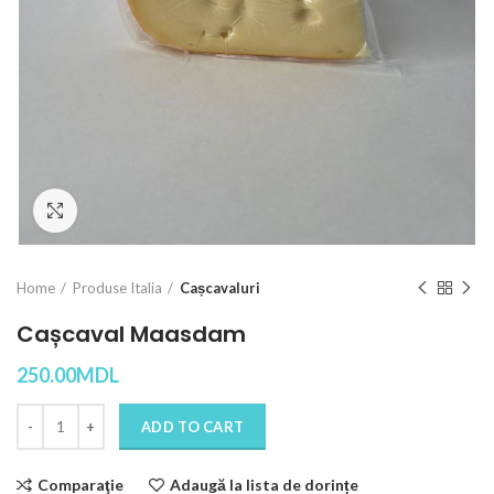
Click to enlarge
Home
Produse Italia
Cașcavaluri
Cașcaval Maasdam
250.00
MDL
Quantity
ADD TO CART
Comparaţie
Adaugă la lista de dorințe