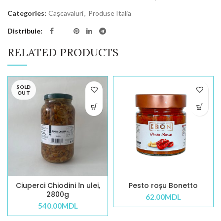
Categories:
Cașcavaluri
,
Produse Italia
Distribuie
RELATED PRODUCTS
SOLD
OUT
Ciuperci Chiodini în ulei,
Pesto roșu Bonetto
2800g
62.00
MDL
540.00
MDL