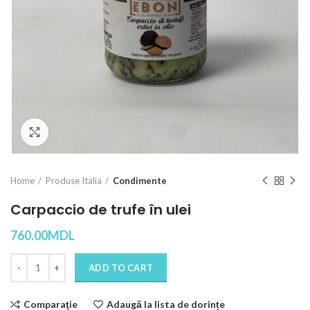
Click to enlarge
Home
Produse Italia
Condimente
Carpaccio de trufe în ulei
760.00
MDL
Quantity
ADD TO CART
Comparaţie
Adaugă la lista de dorințe