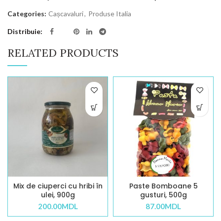
Categories:
Cașcavaluri
,
Produse Italia
Distribuie
RELATED PRODUCTS
Mix de ciuperci cu hribi în
Paste Bomboane 5
ulei, 900g
gusturi, 500g
200.00
MDL
87.00
MDL