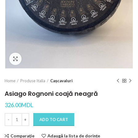
Click to enlarge
Home
Produse Italia
Cașcavaluri
Asiago Rognoni coajă neagră
326.00
MDL
Quantity
ADD TO CART
Comparaţie
Adaugă la lista de dorințe