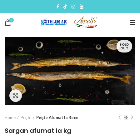
0
SOLD
OUT
Click to enlarge
Home
Pește
Pește Afumat la Rece
Sargan afumat la kg