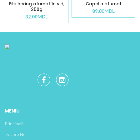
File hering afumat în vid,
Capelin afumat
250g
89.00
MDL
32.00
MDL
MENIU
Principală
Despre Noi