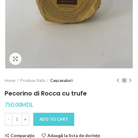
Click to enlarge
Home
Produse Italia
Cașcavaluri
Pecorino di Rocca cu trufe
750.00
MDL
Quantity
ADD TO CART
Comparaţie
Adaugă la lista de dorințe