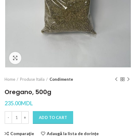
Click to enlarge
Home
Produse Italia
Condimente
Oregano, 500g
235.00
MDL
Quantity
ADD TO CART
Comparaţie
Adaugă la lista de dorințe