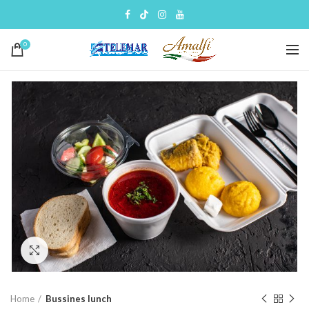
0
Click to enlarge
Home
Bussines lunch