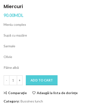
Miercuri
90.00
MDL
Meniu complex
Supă cu mazăre
Sarmale
Olivie
Pâine albă
Quantity
ADD TO CART
Comparaţie
Adaugă la lista de dorințe
Category:
Bussines lunch