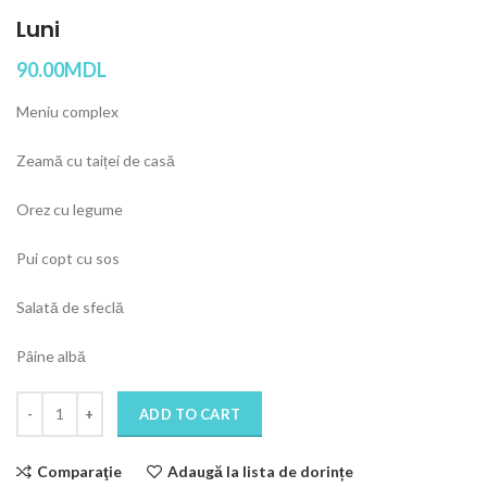
Luni
90.00
MDL
Meniu complex
Zeamă cu taiței de casă
Orez cu legume
Pui copt cu sos
Salată de sfeclă
Pâine albă
Quantity
ADD TO CART
Comparaţie
Adaugă la lista de dorințe