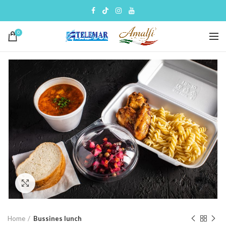
0
Click to enlarge
Home
Bussines lunch