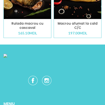
Rulada macrou cu
Macrou afumat la cald
cascaval
C/C
165.10
MDL
197.00
MDL
MENIU