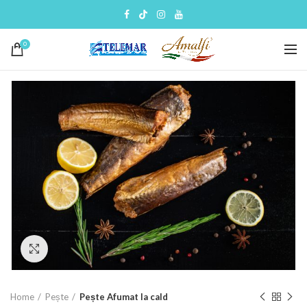
0
Click to enlarge
Home
Pește
Pește Afumat la cald