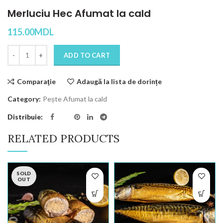
Merluciu Hec Afumat la cald
115.00
MDL
Quantity
ADD TO CART
Comparaţie
Adaugă la lista de dorințe
Category:
Pește Afumat la cald
Distribuie
RELATED PRODUCTS
SOLD
OUT