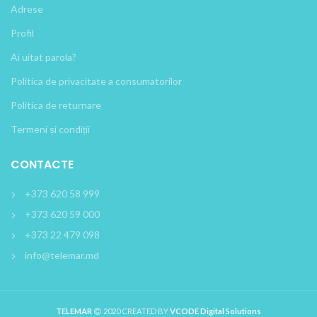
Adrese
Profil
Ai uitat parola?
Politica de privacitate a consumatorilor
Politica de returnare
Termeni și condiții
CONTACTE
+373 620 58 999
+373 620 59 000
+373 22 479 098
info@telemar.md
TELEMAR
2020 CREATED BY
VCODE Digital Solutions