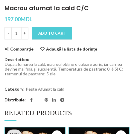
Macrou afumat la cald C/C
197.00
MDL
Quantity
ADD TO CART
Comparaţie
Adaugă la lista de dorințe
Description:
Dupa afumarea la cald, macroul obține o culoare aurie, iar carnea
devine mai fină și suculentă. Temperatura de pastrare: 0 -(-5) C;
termenul de pastrare: 5 zile
Category:
Pește Afumat la cald
Distribuie
RELATED PRODUCTS
SOLD