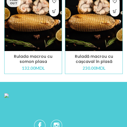
OUT
Rulada macrou cu
Ruladă macrou cu
somon plasa
cașcaval în plasă
132.00
MDL
230.00
MDL