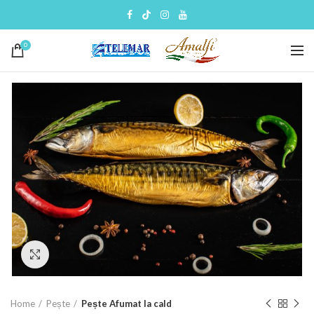
0
Click to enlarge
Home
Pește
Pește Afumat la cald