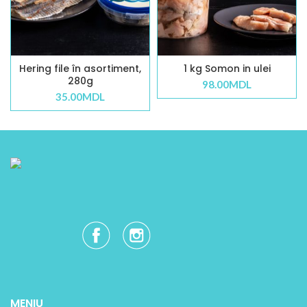
Hering file în asortiment,
1 kg Somon in ulei
280g
98.00
MDL
35.00
MDL
MENIU