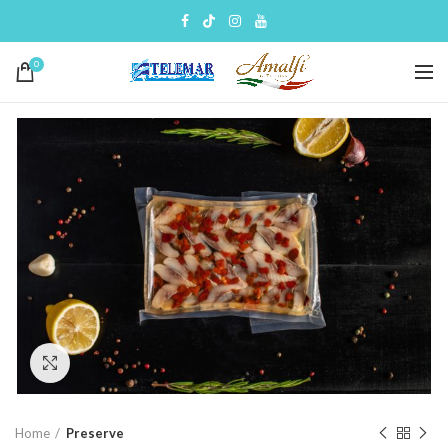
0
Click to enlarge
Home
Preserve