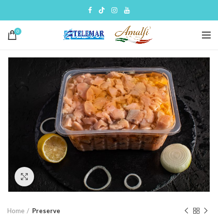
0
Click to enlarge
Home
Preserve