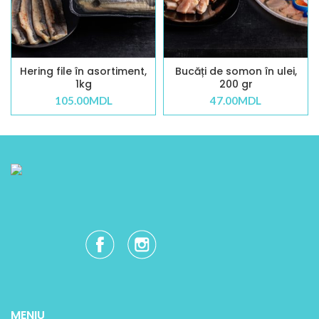
Hering file în asortiment,
Bucăți de somon în ulei,
1kg
200 gr
105.00
MDL
47.00
MDL
MENIU