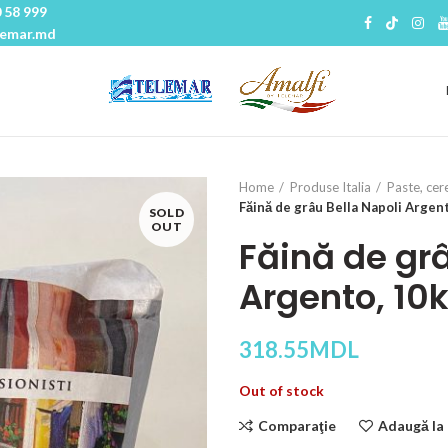
 58 999
lemar.md
Home
Produse Italia
Paste, cer
Făină de grâu Bella Napoli Argen
SOLD
OUT
Făină de grâ
Argento, 10
318.55
MDL
Out of stock
Comparaţie
Adaugă la 