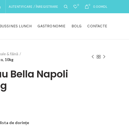
0
0
AUTENTIFICARE / ÎNREGISTRARE
0.00
MDL
BUSSINES LUNCH
GASTRONOMIE
BOLG
CONTACTE
eale & făină
to, 10kg
u Bella Napoli
kg
lista de dorințe