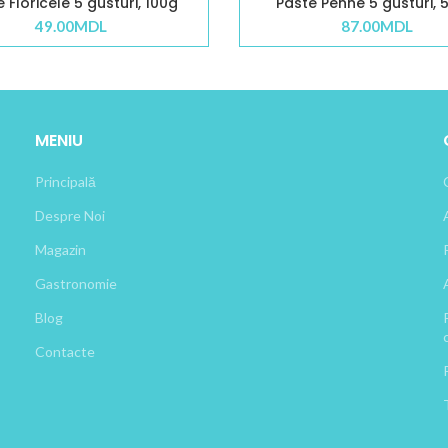
 Floricele 5 gusturi, 100g
Paste Penne 5 gusturi, 
49.00
MDL
87.00
MDL
MENIU
Principală
Despre Noi
Magazin
Gastronomie
Blog
Contacte