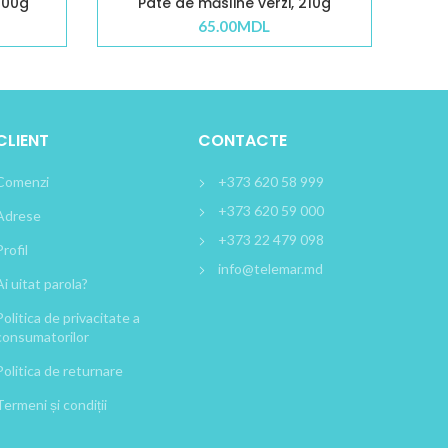
500g
Pate de măsline verzi, 210g
65.00
MDL
CLIENT
CONTACTE
Comenzi
+373 620 58 999
+373 620 59 000
Adrese
+373 22 479 098
Profil
info@telemar.md
Ai uitat parola?
Politica de privacitate a
consumatorilor
Politica de returnare
Termeni și condiții