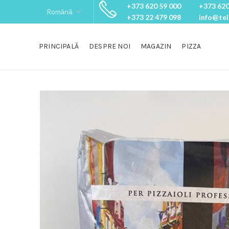
+373 620 59 000
+373 620
+373 22 479 098
info@te
PRINCIPALĂ
DESPRE NOI
MAGAZIN
PIZZA