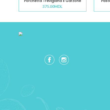
Porchetta Trevigiana il Garzone
Paste
375.00
MDL