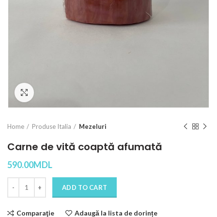
Click to enlarge
Home
Produse Italia
Mezeluri
Carne de vită coaptă afumată
590.00
MDL
Quantity
ADD TO CART
Comparaţie
Adaugă la lista de dorințe