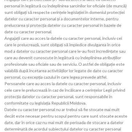
personal în legătură cu îndeplinirea sarcinilor lor oficiale (de muncă)
sunt obligați să respecte cerințele legislației în domeniul protecției
datelor cu caracter personal și a documentelor interne, pentru
prelucrarea și protecția datelor cu caracter personal în bazele de
date cu caracter personal.
Angajații care au acces la datele cu caracter personal, inclusiv cei
care le prelucrează, sunt obligați să împiedice divulgarea în orice
mod a datelor cu caracter personal care le-au fost încredințate sau
care au devenit cunoscute în legătură cu îndeplinirea atribuțiilor
profesionale sau oficiale sau de serviciu. O astfel de obligație este
valabilă după încetarea activităților lor legate de date cu caracter
personal, cu excepția cazului în care legea prevede altfel.
Persoanele care au acces la datele cu caracter personal, inclusiv
cele care le prelucrează în caz de încălcare a cerințelor Legii privind
protecția datelor cu caracter personal, sunt responsabile în
conformitate cu legislația Republicii Moldova.
Datele cu caracter personal nu ar trebui să fie stocate mai mult
decât este necesar pentru scopul pentru care sunt stocate aceste
date, dar în orice caz nu mai mult de perioada de stocare a datelor
determinată de acordul subiectului datelor cu caracter personal