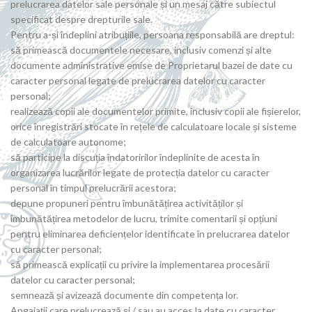
prelucrarea datelor sale personale și un mesaj către subiectul
specificat despre drepturile sale.
Pentru a-și îndeplini atribuțiile, persoana responsabilă are dreptul:
să primească documentele necesare, inclusiv comenzi și alte
documente administrative emise de Proprietarul bazei de date cu
caracter personal legate de prelucrarea datelor cu caracter
personal;
realizează copii ale documentelor primite, inclusiv copii ale fișierelor,
orice înregistrări stocate în rețele de calculatoare locale și sisteme
de calculatoare autonome;
să participe la discuția îndatoririlor îndeplinite de acesta în
organizarea lucrărilor legate de protecția datelor cu caracter
personal în timpul prelucrării acestora;
depune propuneri pentru îmbunătățirea activităților și
îmbunătățirea metodelor de lucru, trimite comentarii și opțiuni
pentru eliminarea deficiențelor identificate în prelucrarea datelor
cu caracter personal;
să primească explicații cu privire la implementarea procesării
datelor cu caracter personal;
semnează și avizează documente din competența lor.
Angajații care prelucrează și / sau au acces la date cu caracter