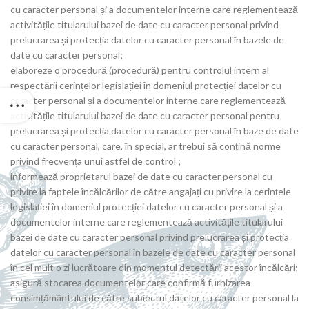
cu caracter personal și a documentelor interne care reglementează
activitățile titularului bazei de date cu caracter personal privind
prelucrarea și protecția datelor cu caracter personal în bazele de
date cu caracter personal;
elaboreze o procedură (procedură) pentru controlul intern al
respectării cerințelor legislației în domeniul protecției datelor cu
caracter personal și a documentelor interne care reglementează
activitățile titularului bazei de date cu caracter personal pentru
prelucrarea și protecția datelor cu caracter personal în baze de date
cu caracter personal, care, în special, ar trebui să conțină norme
privind frecvența unui astfel de control ;
informează proprietarul bazei de date cu caracter personal cu
privire la faptele încălcărilor de către angajați cu privire la cerințele
legislației în domeniul protecției datelor cu caracter personal și a
documentelor interne care reglementează activitățile titularului
bazei de date cu caracter personal privind prelucrarea și protecția
datelor cu caracter personal în bazele de date cu caracter personal
în cel mult o zi lucrătoare din momentul detectării acestor încălcări;
asigură stocarea documentelor care confirmă furnizarea
consimțământului de către subiectul datelor cu caracter personal la