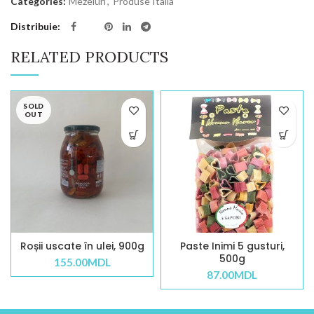
Categories:
Mezeluri
,
Produse Italia
Distribuie
RELATED PRODUCTS
SOLD
OUT
Roșii uscate în ulei, 900g
Paste Inimi 5 gusturi,
500g
155.00
MDL
87.00
MDL