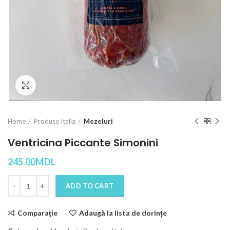
Click to enlarge
Home
Produse Italia
Mezeluri
Ventricina Piccante Simonini
245.00
MDL
Quantity
ADD TO CART
Comparaţie
Adaugă la lista de dorințe