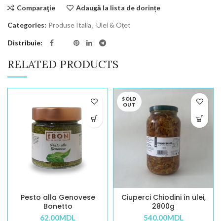
Comparaţie
Adaugă la lista de dorințe
Categories:
Produse Italia
,
Ulei & Oțet
Distribuie
RELATED PRODUCTS
SOLD
OUT
Pesto alla Genovese
Ciuperci Chiodini în ulei,
Bonetto
2800g
62.00
MDL
540.00
MDL