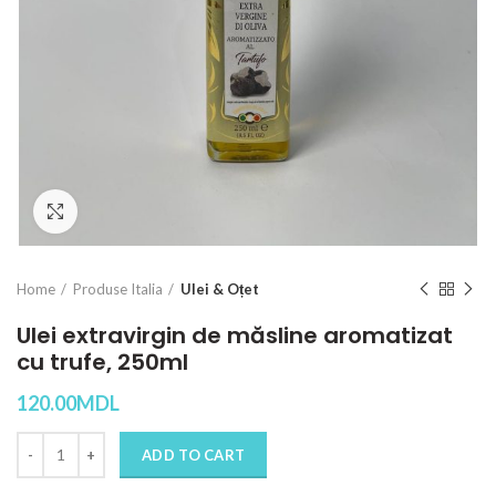
Click to enlarge
Home
Produse Italia
Ulei & Oțet
Ulei extravirgin de măsline aromatizat
cu trufe, 250ml
120.00
MDL
Quantity
ADD TO CART