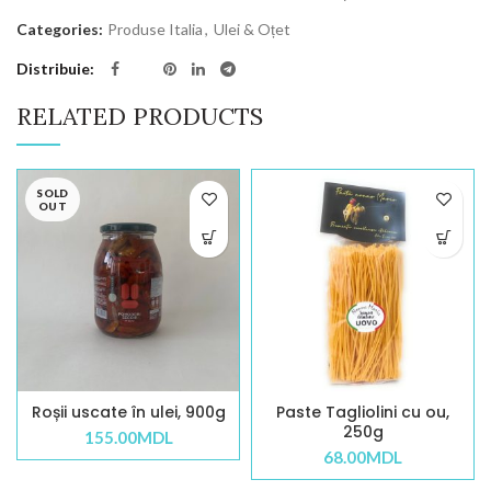
Categories:
Produse Italia
,
Ulei & Oțet
Distribuie
RELATED PRODUCTS
SOLD
OUT
Roșii uscate în ulei, 900g
Paste Tagliolini cu ou,
250g
155.00
MDL
68.00
MDL