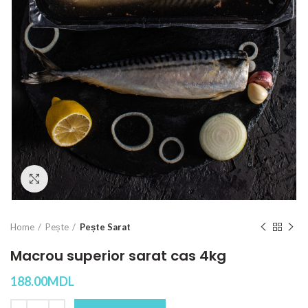
Click to enlarge
Home
Pește
Pește Sarat
Macrou superior sarat cas 4kg
188.00
MDL
Quantity