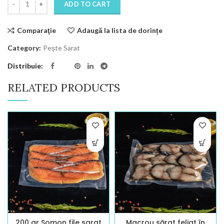
ADD TO CART
Comparaţie
Adaugă la lista de dorințe
Category:
Pește Sarat
Distribuie
RELATED PRODUCTS
200 gr Somon file sarat
Macrou sărat feliat în