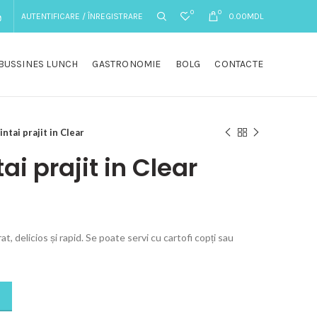
0
0
AUTENTIFICARE / ÎNREGISTRARE
0.00
MDL
BUSSINES LUNCH
GASTRONOMIE
BOLG
CONTACTE
intai prajit in Clear
ai prajit in Clear
t, delicios și rapid. Se poate servi cu cartofi copți sau