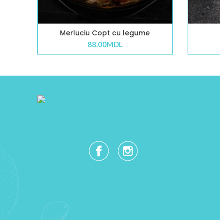
Merluciu Copt cu legume
88.00
MDL