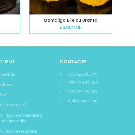
Mamaliga Bile cu Branza
60.00
MDL
CLIENT
CONTACTE
Comenzi
+373 620 58 999
+373 620 59 000
Adrese
+373 22 479 098
Profil
info@telemar.md
Ai uitat parola?
Politica de privacitate a
consumatorilor
Politica de returnare