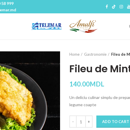
 58 999
lemar.md
Home
Gastronomie
Fileu de M
Fileu de Mint
140.00
MDL
Un deliciu culinar simplu de prepara
legume coapte
Quantity
ADD TO CART