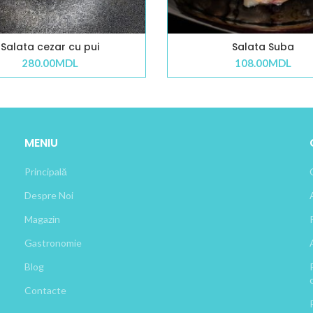
Salata cezar cu pui
Salata Suba
280.00
MDL
108.00
MDL
MENIU
Principală
Despre Noi
Magazin
Gastronomie
Blog
Contacte