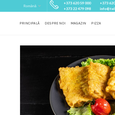
+373 620 59 000
+373 620
+373 22 479 098
info@te
PRINCIPALĂ
DESPRE NOI
MAGAZIN
PIZZA