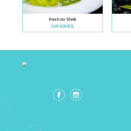
Pastrav Steik
169.40
MDL