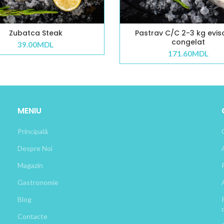
Zubatca Steak
Pastrav C/C 2-3 kg evis
congelat
39.00
MDL
171.60
MDL
MENIU
Principală
Despre Noi
Magazin
Gastronomie
Blog
Contacte