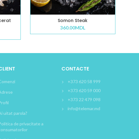
cerat
Somon Steak
360.00
MDL
CLIENT
CONTACTE
Comenzi
+373 620 58 999
+373 620 59 000
Adrese
+373 22 479 098
Profil
info@telemar.md
Ai uitat parola?
Politica de privacitate a
consumatorilor