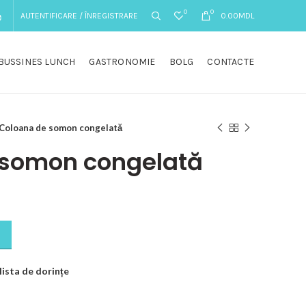
0
0
AUTENTIFICARE / ÎNREGISTRARE
0.00
MDL
BUSSINES LUNCH
GASTRONOMIE
BOLG
CONTACTE
Coloana de somon congelată
 somon congelată
lista de dorințe