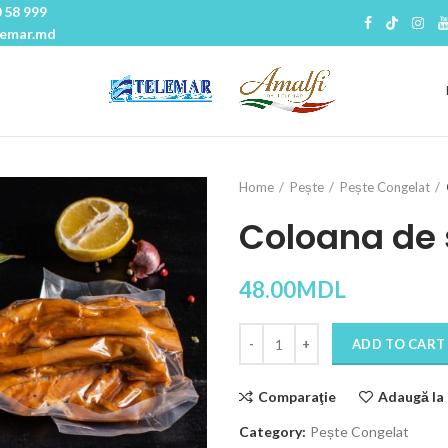
 58 999
lemar.md
Home
Pește
Pește Congelat
Coloana de
48.00
MDL
Quantity
ADD TO CART
Comparaţie
Adaugă la 
Category:
Pește Congelat