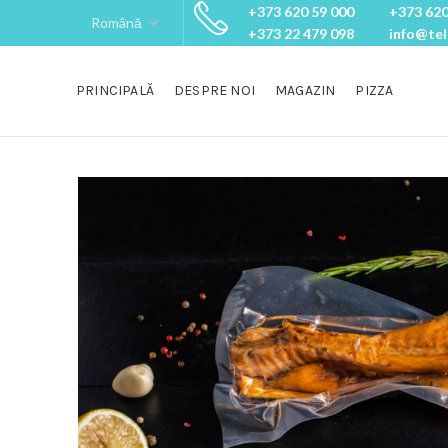
+373 620 59 000
+373 620
+373 22 479 098
info@te
PRINCIPALĂ
DESPRE NOI
MAGAZIN
PIZZA