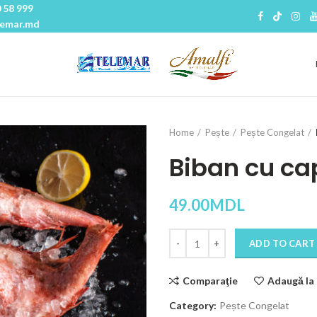
 58 999
lemar.md
Home
Pește
Pește Congelat
Biban cu ca
49.00
MDL
Quantity
ADD TO CART
Comparaţie
Adaugă la 
Category:
Pește Congelat