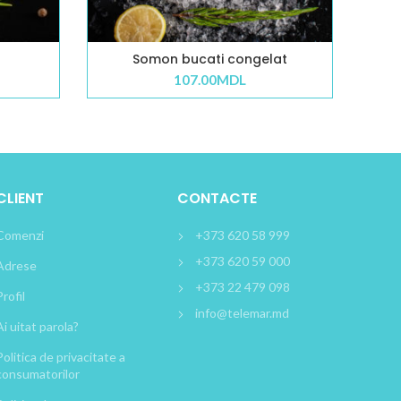
Somon bucati congelat
107.00
MDL
CLIENT
CONTACTE
Comenzi
+373 620 58 999
+373 620 59 000
Adrese
+373 22 479 098
Profil
info@telemar.md
Ai uitat parola?
Politica de privacitate a
consumatorilor