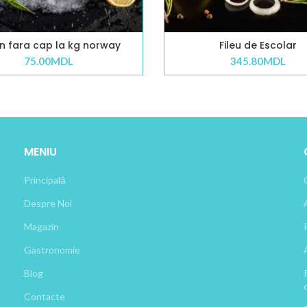
n fara cap la kg norway
Fileu de Escolar
75.00
MDL
345.80
MDL
MENIU
Principală
Despre Noi
Magazin
Gastronomie
Blog
Contacte