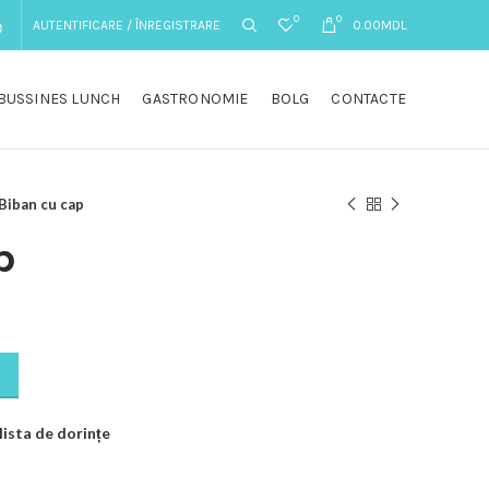
0
0
AUTENTIFICARE / ÎNREGISTRARE
0.00
MDL
BUSSINES LUNCH
GASTRONOMIE
BOLG
CONTACTE
Biban cu cap
p
lista de dorințe