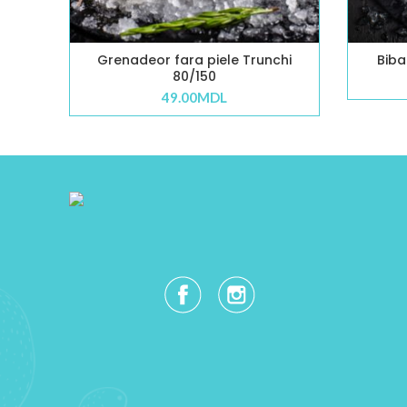
Grenadeor fara piele Trunchi
Biba
80/150
49.00
MDL