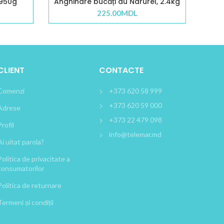
 950g
Anghinare bucăți au Narurel, 2.4kg
225.00
MDL
CLIENT
CONTACTE
Comenzi
+373 620 58 999
+373 620 59 000
Adrese
+373 22 479 098
Profil
info@telemar.md
Ai uitat parola?
Politica de privacitate a
consumatorilor
Politica de returnare
Termeni și condiții