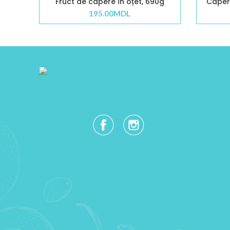
Fruct de capere în oțet, 690g
Capere
195.00
MDL