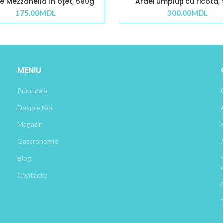
 Mezzanella în oțet, 690g
Ardei umpluți cu ricota,
175.00
MDL
300.00
MDL
MENIU
Principală
Despre Noi
Magazin
Gastronomie
Blog
Contacte