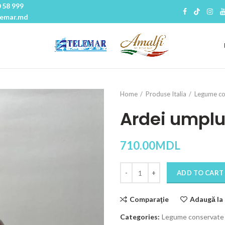
 58 999
lemar.md
Home
Produse Italia
Legume co
Ardei umplu
710.00
MDL
Quantity
ADD TO CART
Comparaţie
Adaugă la 
Categories:
Legume conservate