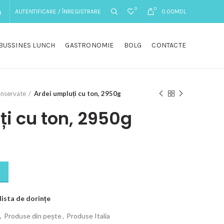
0
0
AUTENTIFICARE / ÎNREGISTRARE
0.00
MDL
BUSSINES LUNCH
GASTRONOMIE
BOLG
CONTACTE
nservate
Ardei umpluți cu ton, 2950g
ți cu ton, 2950g
lista de dorințe
,
Produse din pește
,
Produse Italia