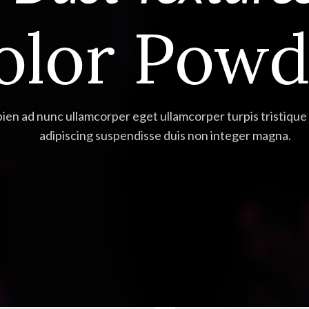
olor Powd
ien ad nunc ullamcorper eget ullamcorper turpis tristique q
adipiscing suspendisse duis non integer magna.