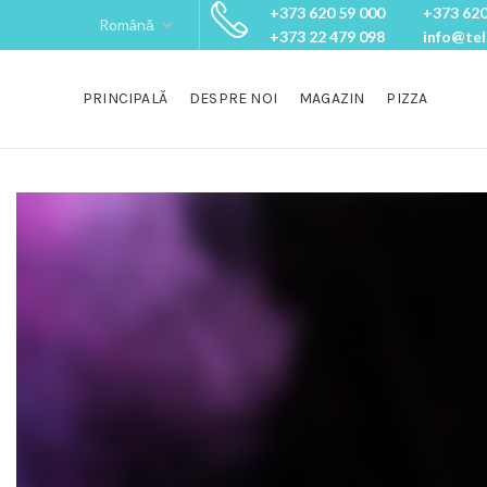
+373 620 59 000
+373 620
+373 22 479 098
info@te
PRINCIPALĂ
DESPRE NOI
MAGAZIN
PIZZA