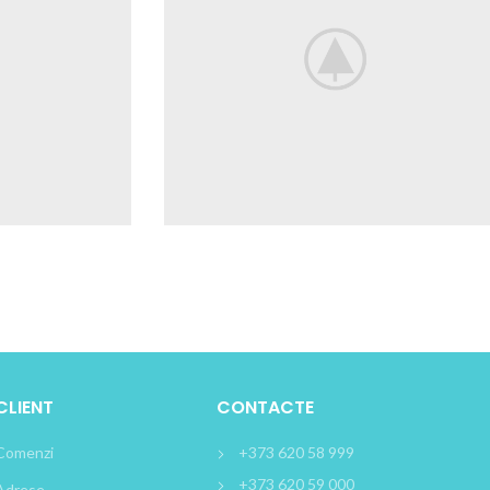
CLIENT
CONTACTE
Comenzi
+373 620 58 999
+373 620 59 000
Adrese