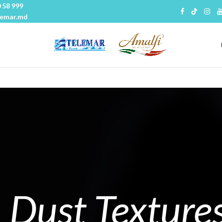
 58 999
lemar.md
Dust Texture