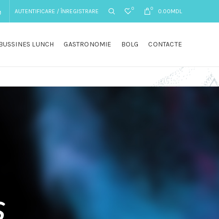
0
0
AUTENTIFICARE / ÎNREGISTRARE
0.00
MDL
BUSSINES LUNCH
GASTRONOMIE
BOLG
CONTACTE
s